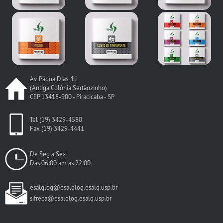
Av. Pádua Dias, 11
(Antiga Colônia Sertãozinho)
CEP 13418-900 - Piracicaba - SP
Tel (19) 3429-4580
Fax (19) 3429-4441
De Seg a Sex
Das 06:00 am as 22:00
esalqlog@esalqlog.esalq.usp.br
sifreca@esalqlog.esalq.usp.br