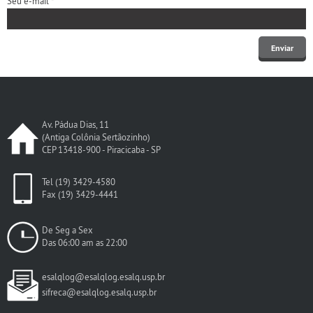
Seu e-mail *
Av. Pádua Dias, 11
(Antiga Colônia Sertãozinho)
CEP 13418-900 - Piracicaba - SP
Tel (19) 3429-4580
Fax (19) 3429-4441
De Seg a Sex
Das 06:00 am as 22:00
esalqlog@esalqlog.esalq.usp.br
sifreca@esalqlog.esalq.usp.br