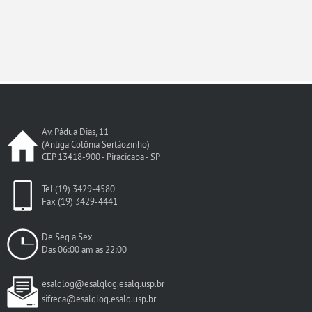
Av. Pádua Dias, 11
(Antiga Colônia Sertãozinho)
CEP 13418-900 - Piracicaba - SP
Tel (19) 3429-4580
Fax (19) 3429-4441
De Seg a Sex
Das 06:00 am as 22:00
esalqlog@esalqlog.esalq.usp.br
sifreca@esalqlog.esalq.usp.br