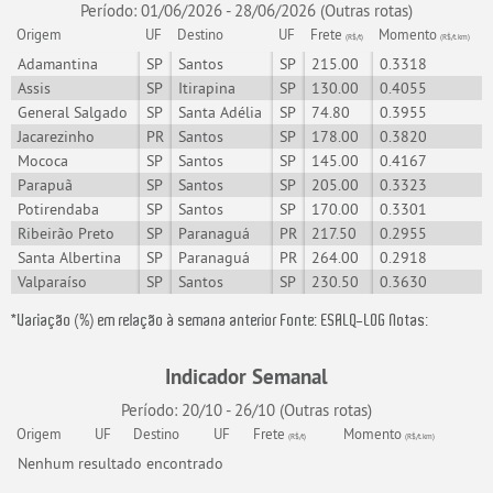
Período: 01/06/2026 - 28/06/2026
(Outras rotas)
Origem
UF
Destino
UF
Frete
Momento
(R$/t)
(R$/t.km)
Adamantina
SP
Santos
SP
215.00
0.3318
Assis
SP
Itirapina
SP
130.00
0.4055
General Salgado
SP
Santa Adélia
SP
74.80
0.3955
Jacarezinho
PR
Santos
SP
178.00
0.3820
Mococa
SP
Santos
SP
145.00
0.4167
Parapuã
SP
Santos
SP
205.00
0.3323
Potirendaba
SP
Santos
SP
170.00
0.3301
Ribeirão Preto
SP
Paranaguá
PR
217.50
0.2955
Santa Albertina
SP
Paranaguá
PR
264.00
0.2918
Valparaíso
SP
Santos
SP
230.50
0.3630
*Variação (%) em relação à semana anterior Fonte: ESALQ-LOG Notas:
Indicador Semanal
Período: 20/10 - 26/10
(Outras rotas)
Origem
UF
Destino
UF
Frete
Momento
(R$/t)
(R$/t.km)
Nenhum resultado encontrado