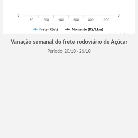
0
0
50
200
400
600
800
1000
Frete (R$/t)
Momento (R$/t.km)
Highcharts.com
Variação semanal do frete rodoviário de Açúcar
Período: 20/10 - 26/10