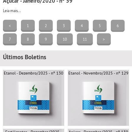
Açúcar - Janeiro/2020 - nº 59
Leia mais...
<
1
2
3
4
5
6
7
8
9
10
11
>
Últimos Boletins
Etanol - Dezembro/2025 - nº 130
Etanol - Novembro/2025 - nº 129
Fertilizantes - Dezembro/2025 -
Açúcar - Dezembro/2025 - nº 130