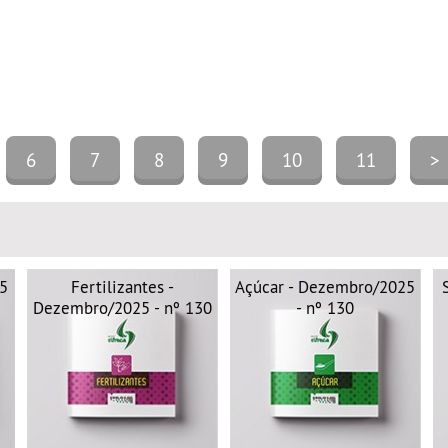
6
7
8
9
10
11
>
25
Fertilizantes -
Açúcar - Dezembro/2025
Dezembro/2025 - nº 130
- nº 130