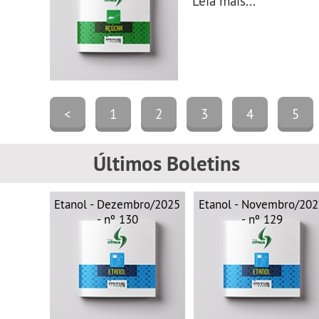
Leia mais...
<
1
2
3
4
5
Últimos Boletins
Etanol - Dezembro/2025
Etanol - Novembro/20
- nº 130
- nº 129