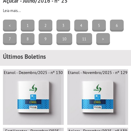
Açúcar - Julho/2016 - nº 23
Leia mais...
<
1
2
3
4
5
6
7
8
9
10
11
>
Últimos Boletins
Etanol - Dezembro/2025 - nº 130
Etanol - Novembro/2025 - nº 129
Fertilizantes - Dezembro/2025 -
Açúcar - Dezembro/2025 - nº 130